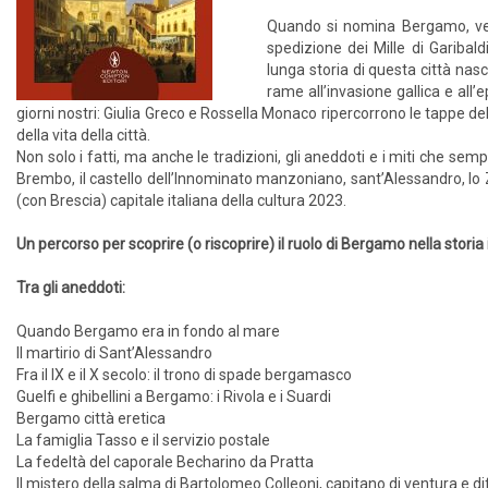
Quando si nomina Bergamo, ven
spedizione dei Mille di Garibal
lunga storia di questa città nas
rame all’invasione gallica e al
giorni nostri: Giulia Greco e Rossella Monaco ripercorrono le tappe d
della vita della città.
Non solo i fatti, ma anche le tradizioni, gli aneddoti e i miti che s
Brembo, il castello dell’Innominato manzoniano, sant’Alessandro, lo Z
(con Brescia) capitale italiana della cultura 2023.
Un percorso per scoprire (o riscoprire) il ruolo di Bergamo nella storia 
Tra gli aneddoti:
Quando Bergamo era in fondo al mare
Il martirio di Sant’Alessandro
Fra il IX e il X secolo: il trono di spade bergamasco
Guelfi e ghibellini a Bergamo: i Rivola e i Suardi
Bergamo città eretica
La famiglia Tasso e il servizio postale
La fedeltà del caporale Becharino da Pratta
Il mistero della salma di Bartolomeo Colleoni, capitano di ventura e 