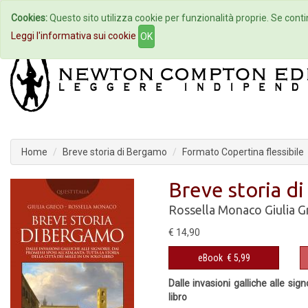
Cookies:
Questo sito utilizza cookie per funzionalità proprie. Se contin
Home
Autori
Eventi
Col
Leggi l'informativa sui cookie
OK
Home
Breve storia di Bergamo
Formato Copertina flessibile
Breve storia d
Rossella Monaco
Giulia 
€ 14,90
eBook
€ 5,99
Dalle invasioni galliche alle sign
libro