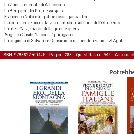
Lo Zanni, antenato di Arlecchino
La Bergamo dei Promessi sposi
Francesco Nullo e le giubbe rosse garibaldine
L’albero degli zoccoli: la vita contadina sul finire dell’Ottocento
I fratelli Calvi, martiri della grande guerra
Angelica Casile, “la cocca” partigiana
La prigionia di Salvatore Quasimodo nel penitenziario di S.Agata
ISBN: 9788822760425 - Pagine: 288 -
Quest'Italia
n. 542 - Argoment
Potrebber