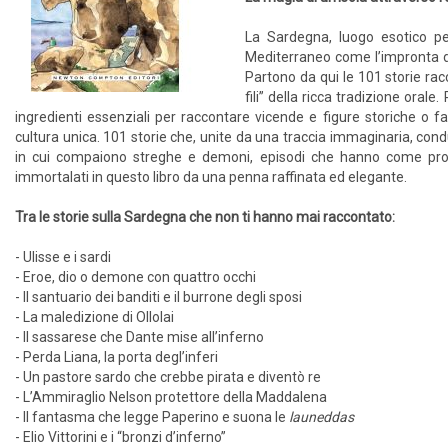
La Sardegna, luogo esotico pe
Mediterraneo come l’impronta di
Partono da qui le 101 storie rac
fili” della ricca tradizione orale
ingredienti essenziali per raccontare vicende e figure storiche o 
cultura unica. 101 storie che, unite da una traccia immaginaria, con
in cui compaiono streghe e demoni, episodi che hanno come prot
immortalati in questo libro da una penna raffinata ed elegante.
Tra le storie sulla Sardegna che non ti hanno mai raccontato:
- Ulisse e i sardi
- Eroe, dio o demone con quattro occhi
- Il santuario dei banditi e il burrone degli sposi
- La maledizione di Ollolai
- Il sassarese che Dante mise all’inferno
- Perda Liana, la porta degl’inferi
- Un pastore sardo che crebbe pirata e diventò re
- L’Ammiraglio Nelson protettore della Maddalena
- Il fantasma che legge Paperino e suona le
launeddas
- Elio Vittorini e i “bronzi d’inferno”