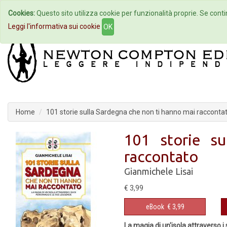
Cookies:
Questo sito utilizza cookie per funzionalità proprie. Se contin
Home
Autori
Eventi
Col
Leggi l'informativa sui cookie
OK
Home
101 storie sulla Sardegna che non ti hanno mai racconta
101 storie s
raccontato
Gianmichele Lisai
€ 3,99
eBook
€ 3,99
La magia di un'isola attraverso 