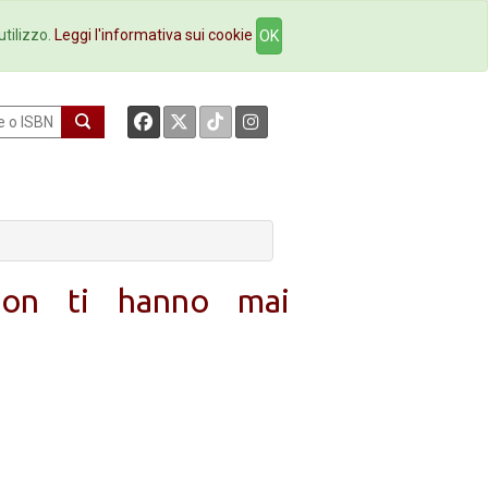
okstore
Contatti
utilizzo.
Leggi l'informativa sui cookie
OK
non ti hanno mai