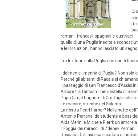
Ci 
chi
Ros
pas
romani, francesi, spagnoli e austriaci –
quello di una Puglia inedita e sconosciu
e le loro azioni, hanno lasciato un segno 
Tra le storie sulla Puglia che non ti han
I dolmen e i menhir di Puglia? Non solo c
Perché gli abitanti di Racale si chiaman
Il passaggio di san Francesco d’Assisi in
Amore tra fantasmi nel castello di Sann
Papa Ciro, il brigante di Grottaglie che m
Le macare, streghe del Salento
La nostra Pearl Harbor? Nella notte del
Antonio Perrone, da studente a boss de
Alda Merini e Michele Pierri: un amore a
Il Foggia dei miracoli di Zdenek Zeman
Rossana Doll, ascesa e caduta di una p