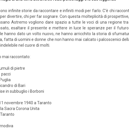
sono infinite storie da raccontare e infiniti modi per farlo. C’è chi raccont
 per divertire, chi per far sognare. Con questa molteplicità di prospettive
sano Astremo vogliono dare spazio a tutte le voci di una regione tra le 
sato, esaltare il presente e mettere in luce le speranze per il futur
 le hanno dato un volto nuovo, ne hanno arricchito la storia di sfumature
ta, fatta di uomini e donne che non hanno mai calcato i palcoscenici dell
indelebile nel cuore di molti.
no mai raccontato:
umuli di pietre
o pacci
 Puglia
icandro di Bari
ise in subbuglio i Borboni
l’11 novembre 1940 a Taranto
lla Sacra Corona Unita
 Taranto
ornodiva