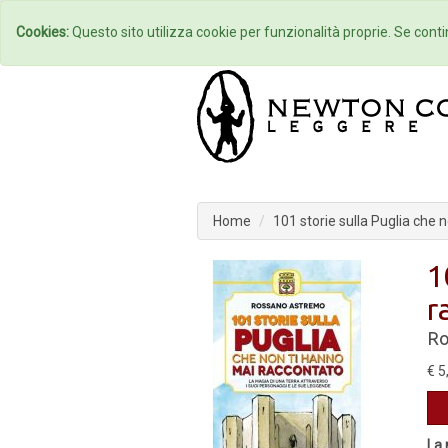
Home
Autori
Cookies:
Questo sito utilizza cookie per funzionalità proprie. Se contin
Home
101 storie sulla Puglia che 
1
r
Ro
€ 5
La 