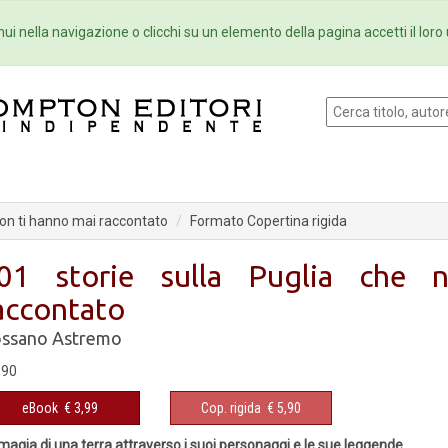
Eventi
Collane
Newsletter
Ebo
ui nella navigazione o clicchi su un elemento della pagina accetti il loro 
non ti hanno mai raccontato
Formato Copertina rigida
01 storie sulla Puglia che 
accontato
ssano Astremo
,90
eBook
€ 3,99
Cop. rigida
€ 5,90
magia di una terra attraverso i suoi personaggi e le sue leggende