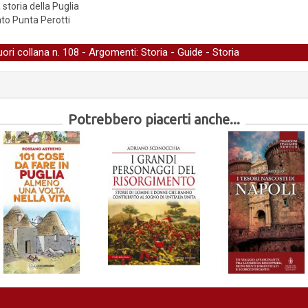
 storia della Puglia
ato Punta Perotti
uori collana
n. 108 - Argomenti:
Storia
-
Guide
-
Storia
Potrebbero piacerti anche...