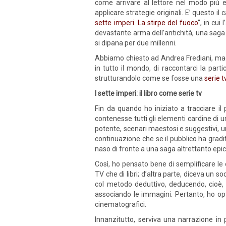
come arrivare al lettore nel modo più ef
applicare strategie originali. E’ questo il 
sette imperi. La stirpe del fuoco
“, in cui
devastante arma dell’antichità, una saga 
si dipana per due millenni.
Abbiamo chiesto ad Andrea Frediani, maes
in tutto il mondo, di raccontarci la part
strutturandolo come se fosse una
serie t
I sette imperi: il libro come serie tv
Fin da quando ho iniziato a tracciare il 
contenesse tutti gli elementi cardine di 
potente, scenari maestosi e suggestivi, una
continuazione che se il pubblico ha grad
naso di fronte a una saga altrettanto ep
Così, ho pensato bene di semplificare le c
TV che di libri; d’altra parte, diceva un 
col metodo deduttivo, deducendo, cioè, c
associando le immagini. Pertanto, ho optat
cinematografici.
Innanzitutto, serviva una narrazione in p