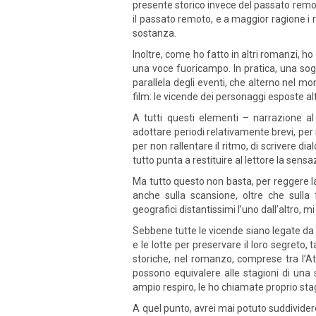
presente storico invece del passato remoto
il passato remoto, e a maggior ragione i r
sostanza.
Inoltre, come ho fatto in altri romanzi, ho
una voce fuoricampo. In pratica, una sog
parallela degli eventi, che alterno nel 
film: le vicende dei personaggi esposte a
A tutti questi elementi – narrazione al
adottare periodi relativamente brevi, per 
per non rallentare il ritmo, di scrivere d
tutto punta a restituire al lettore la se
Ma tutto questo non basta, per reggere la
anche sulla scansione, oltre che sulla 
geografici distantissimi l’uno dall’altro, 
Sebbene tutte le vicende siano legate da
e le lotte per preservare il loro segreto,
storiche, nel romanzo, comprese tra l’At
possono equivalere alle stagioni di una s
ampio respiro, le ho chiamate proprio stag
A quel punto, avrei mai potuto suddividere