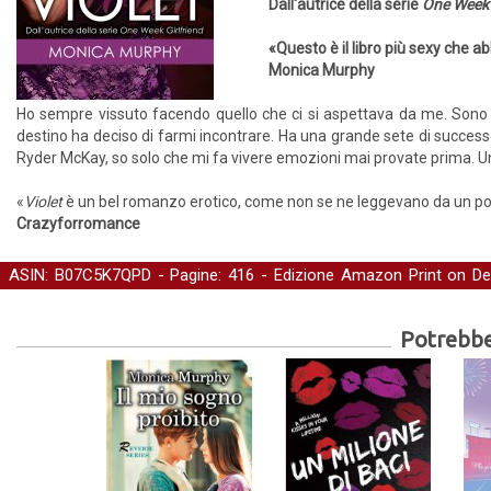
Dall'autrice della serie
One Week G
«Questo è il libro più sexy che ab
Monica Murphy
Ho sempre vissuto facendo quello che ci si aspettava da me. Sono l
destino ha deciso di farmi incontrare. Ha una grande sete di successo 
Ryder McKay, so solo che mi fa vivere emozioni mai provate prima. U
«
Violet
è un bel romanzo erotico, come non se ne leggevano da un po’,
Crazyforromance
ASIN: B07C5K7QPD - Pagine: 416 -
Edizione Amazon Print on D
Young Adult
Potrebber