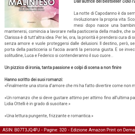
Dall’autrice del bestseller
Odio l
La notte di Capodanno è da sem
rivoluzionare la propria vita. S
mesi dopo nasce una bambina 
mantenersi, comincia a lavorare nella pasticceria della madre, che s
Clarissa è di tutt’altra idea. Per lei, ora, la priorità è prendersi cura di
senza amore e vuole proteggersi dalle delusioni. Il destino, però, 
porta della pasticceria si faccia avanti la persona giusta. E se inv
solitudine, Luca e Federico si contenderanno il suo cuore…
Un pizzico di ironia, tanta passione e colpi di scena a non finire
Hanno scritto dei suoi romanzi:
«Finalmente una storia d’amore che mi ha fatto divertire come non m
«Un romanzo che si deve gustare attimo per attimo fino all’ultima pagi
Lidia Ottelli è in grado di suscitare.»
«Una lettura pungente, frizzante e romantica.»
ASIN: B07T3JQ4PJ - Pagine: 320 -
Edizione Amazon Print on Dem