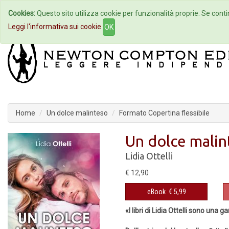
Cookies:
Questo sito utilizza cookie per funzionalità proprie. Se contin
Home
Autori
Eventi
Col
Leggi l'informativa sui cookie
OK
Home
Un dolce malinteso
Formato Copertina flessibile
Un dolce malin
Lidia Ottelli
€ 12,90
eBook
€ 5,99
«I libri di Lidia Ottelli sono una 