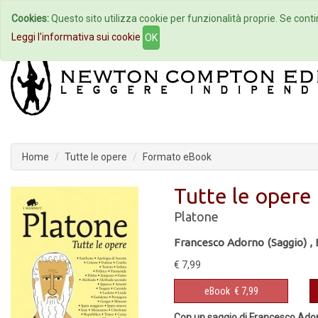
Cookies:
Questo sito utilizza cookie per funzionalità proprie. Se contin
Home
Autori
Eventi
Col
Leggi l'informativa sui cookie
OK
Home
Tutte le opere
Formato eBook
Tutte le opere
Platone
Francesco Adorno (Saggio)
,
€ 7,99
eBook
€ 7,99
Con un saggio di Francesco Ado