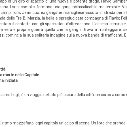
apo di un giro di spaccio di una nuova e potente droga, Flavio Gambar
ana. I suoi complici formano una gang inclassificabile ma temibile: Vas
 campi rom; Jean Luc, ex gangster marsigliese vissuto in strada per sf
da delle Tre B; Marzia, la bella e spregiudicata compagna di Flavio; 
entato il contatto con gli spacciatori d’oltreoceano. L’ascesa criminale 
a vera e propria guerra quella che la gang si trova a fronteggiare: sequ
zi comincia la sua solitaria indagine sulla nuova banda di trafficanti. E
ittà
a morte nella Capitale
a iniziata
assimo Lugli, è un viaggio nel lato più oscuro della città, un corpo a corp
al ritmo mozzafiato, ogni capitolo un colpo di scena. Un libro che prende