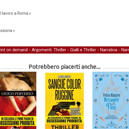
 al lavoro a Roma.»
assiona.»
rint on demand
- Argomenti:
Thriller
-
Gialli e Thriller
-
Narrativa
-
Narr
Potrebbero piacerti anche...