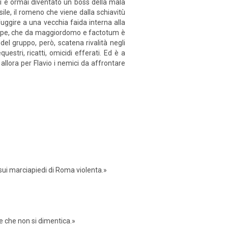
i è ormai diventato un boss della mala
ile, il romeno che viene dalla schiavitù
uggire a una vecchia faida interna alla
Felipe, che da maggiordomo e factotum è
del gruppo, però, scatena rivalità negli
estri, ricatti, omicidi efferati. Ed è a
 allora per Flavio i nemici da affrontare
o sui marciapiedi di Roma violenta.»
 e che non si dimentica.»