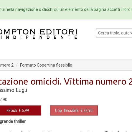
Eventi
Collane
Newsletter
Ebo
ui nella navigazione o clicchi su un elemento della pagina accetti il loro 
numero 2
Formato Copertina flessibile
tazione omicidi. Vittima numero 
ssimo Lugli
2,90
eBook
€ 5,99
Cop. flessibile
€ 22,90
grande thriller