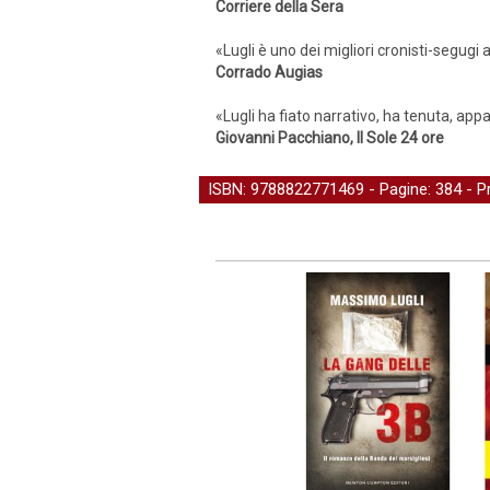
Corriere della Sera
«Lugli è uno dei migliori cronisti-segugi
Corrado Augias
«Lugli ha fiato narrativo, ha tenuta, app
Giovanni Pacchiano, Il Sole 24 ore
ISBN: 9788822771469 - Pagine: 384 -
P