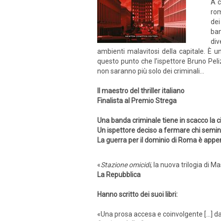
A c
rom
dei
ban
div
ambienti malavitosi della capitale. È un
questo punto che l’ispettore Bruno Peliz
non saranno più solo dei criminali...
Il maestro del thriller italiano
Finalista al Premio Strega
Una banda criminale tiene in scacco la c
Un ispettore deciso a fermare chi semin
La guerra per il dominio di Roma è appen
«
Stazione omicidi
, la nuova trilogia di M
La Repubblica
Hanno scritto dei suoi libri:
«Una prosa accesa e coinvolgente [...] d