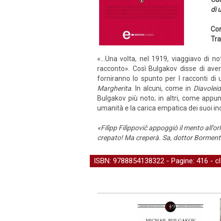
di 
Con
Tra
«...Una volta, nel 1919, viaggiavo di no
racconto». Così Bulgakov disse di aver
forniranno lo spunto per I racconti di
Margherita
. In alcuni, come in
Diavolei
Bulgakov più noto; in altri, come app
umanità e la carica empatica dei suoi in
«Filìpp Filìppovič appoggiò il mento all’o
crepato! Ma creperà. Sa, dottor Bormentàl
ISBN: 9788854138322 - Pagine: 416 -
c