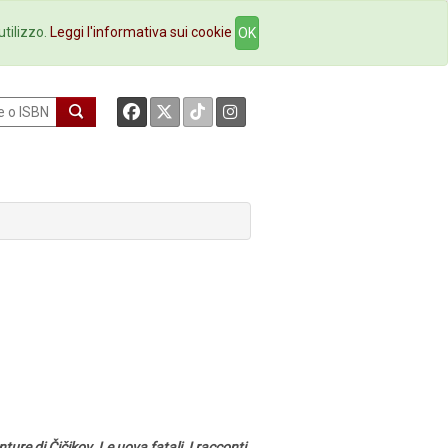
okstore
Contatti
utilizzo.
Leggi l'informativa sui cookie
OK
ure di Čičikov, Le uova fatali, I racconti