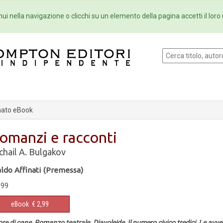
Eventi
Collane
Newsletter
Ebo
ui nella navigazione o clicchi su un elemento della pagina accetti il loro 
ato eBook
omanzi e racconti
chail A. Bulgakov
aldo Affinati (Premessa)
,99
eBook
€ 2,99
re di cane, Romanzo teatrale, Diavoleide, Il numero civico tredici, Le avvent