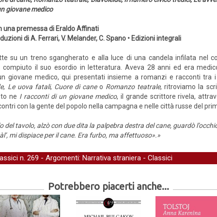
un giovane medico
 una premessa di Eraldo Affinati
duzioni di A. Ferrari, V. Melander, C. Spano • Edizioni integrali
tte su un treno sgangherato e alla luce di una candela infilata nel col
 compiuto il suo esordio in letteratura. Aveva 28 anni ed era medico.
 un giovane medico, qui presentati insieme a romanzi e racconti tra i
de
,
Le uova fatali
,
Cuore di cane
o
Romanzo teatrale
, ritroviamo la scr
unto ne
I racconti di un giovane medico
, il grande scrittore rivela, attr
contri con la gente del popolo nella campagna e nelle città russe del pr
rlo del tavolo, alzò con due dita la palpebra destra del cane, guardò l’occh
’, mi dispiace per il cane. Era furbo, ma affettuoso».»
lassici
n. 269 - Argomenti:
Narrativa straniera
-
Classici
Potrebbero piacerti anche...