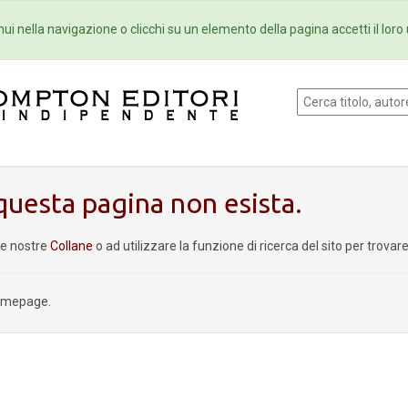
Eventi
Collane
Newsletter
Ebo
ui nella navigazione o clicchi su un elemento della pagina accetti il loro 
uesta pagina non esista.
le nostre
Collane
o ad utilizzare la funzione di ricerca del sito per trova
homepage.