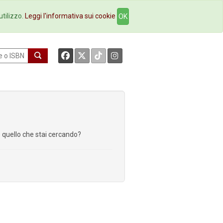
okstore
Contatti
utilizzo.
Leggi l'informativa sui cookie
OK
re quello che stai cercando?