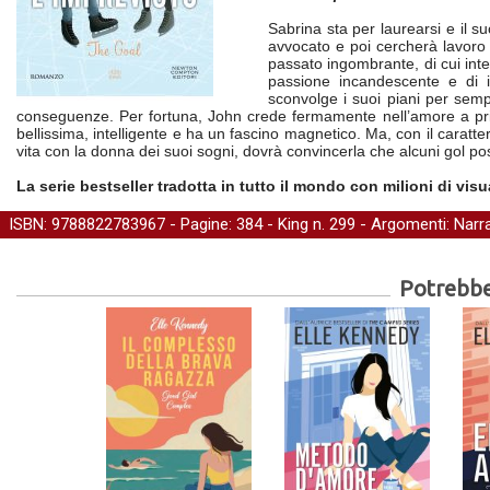
Sabrina sta per laurearsi e il s
avvocato e poi cercherà lavoro i
passato ingombrante, di cui int
passione incandescente e di i
sconvolge i suoi piani per sempr
conseguenze. Per fortuna, John crede fermamente nell’amore a pri
bellissima, intelligente e ha un fascino magnetico. Ma, con il caratte
vita con la donna dei suoi sogni, dovrà convincerla che alcuni gol pos
La serie bestseller tradotta in tutto il mondo con milioni di vis
ISBN: 9788822783967 - Pagine: 384 -
King
n. 299 - Argomenti:
Narra
Potrebber