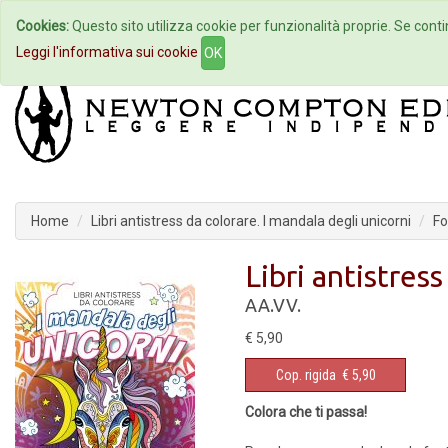
Cookies:
Questo sito utilizza cookie per funzionalità proprie. Se contin
Home
Autori
Eventi
Col
Leggi l'informativa sui cookie
OK
Home
Libri antistress da colorare. I mandala degli unicorni
Fo
Libri antistres
AA.VV.
€ 5,90
Cop. rigida
€ 5,90
Colora che ti passa!