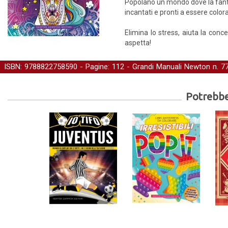
Popolano un mondo dove la fantasi
incantati e pronti a essere colora
Elimina lo stress, aiuta la conc
aspetta!
ISBN: 9788822758590 - Pagine: 112 -
Grandi Manuali Newton
n. 7
salute e benessere
-
Libri da colorare
Potrebber