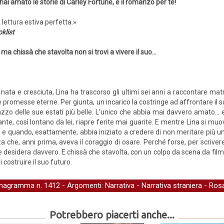
hai amato le storie di Carley Fortune, è il romanzo per te!
 lettura estiva perfetta.»
klist
ma chissà che stavolta non si trovi a vivere il suo...
 nata e cresciuta, Lina ha trascorso gli ultimi sei anni a raccontare mat
 e promesse eterne. Per giunta, un incarico la costringe ad affrontare il
azzo delle sue estati più belle. L’unico che abbia mai davvero amato… e
ante, così lontano da lei, riapre ferite mai guarite. E mentre Lina si muov
i, e quando, esattamente, abbia iniziato a credere di non meritare più 
a che, anni prima, aveva il coraggio di osare. Perché forse, per scrivere
e desidera davvero. E chissà che stavolta, con un colpo da scena da film, 
ostruire il suo futuro.
nagramma
n. 1412 - Argomenti:
Narrativa
-
Narrativa straniera
-
Ros
Potrebbero piacerti anche...