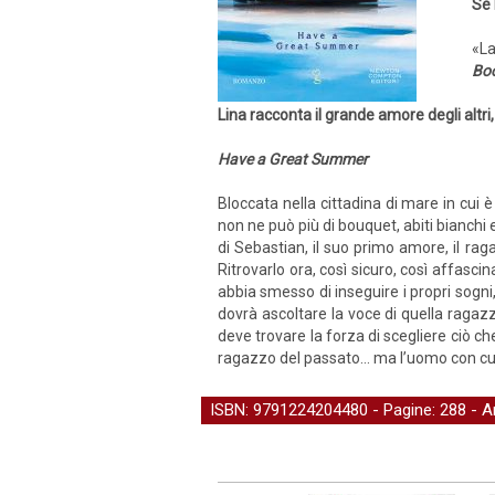
Se 
«La
Boo
Lina racconta il grande amore degli altri, 
Have a Great Summer
Bloccata nella cittadina di mare in cui è
non ne può più di bouquet, abiti bianchi
di Sebastian, il suo primo amore, il rag
Ritrovarlo ora, così sicuro, così affascin
abbia smesso di inseguire i propri sogn
dovrà ascoltare la voce di quella ragazz
deve trovare la forza di scegliere ciò ch
ragazzo del passato… ma l’uomo con cui c
ISBN: 9791224204480 - Pagine: 288 -
A