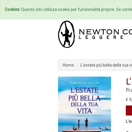
Home
Autori
Cookies:
Questo sito utilizza cookie per funzionalità proprie. Se contin
Home
L’estate più bella della tua v
L
Fr
€ 9
L’e