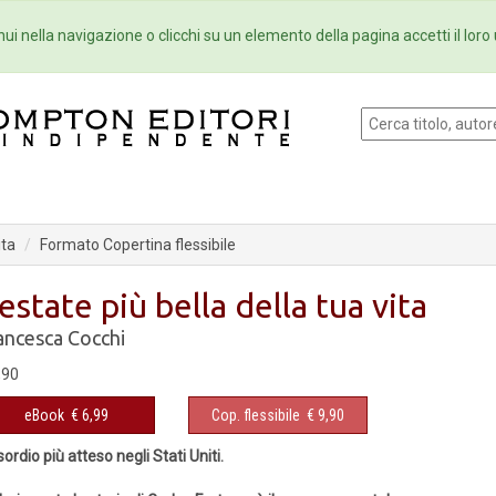
Eventi
Collane
Newsletter
Ebo
ui nella navigazione o clicchi su un elemento della pagina accetti il loro 
ita
Formato Copertina flessibile
’estate più bella della tua vita
ancesca Cocchi
,90
eBook
€ 6,99
Cop. flessibile
€ 9,90
sordio più atteso negli Stati Uniti.