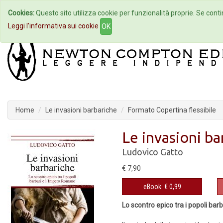
Cookies:
Questo sito utilizza cookie per funzionalità proprie. Se contin
Home
Autori
Eventi
Col
Leggi l'informativa sui cookie
OK
Home
Le invasioni barbariche
Formato Copertina flessibile
Le invasioni ba
Ludovico Gatto
€ 7,90
eBook
€ 0,99
Lo scontro epico tra i popoli ba