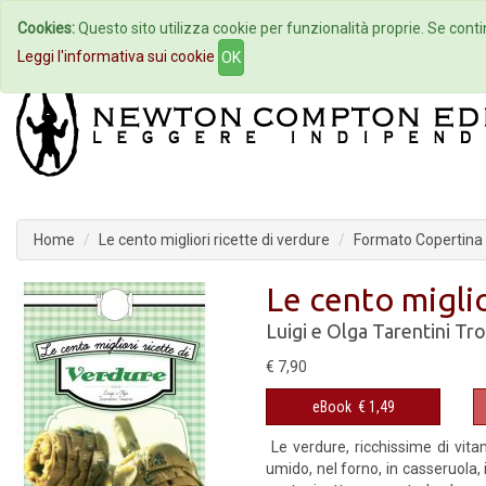
Cookies:
Questo sito utilizza cookie per funzionalità proprie. Se contin
Home
Autori
Eventi
Col
Leggi l'informativa sui cookie
OK
Home
Le cento migliori ricette di verdure
Formato Copertina f
Le cento miglio
Luigi e Olga Tarentini Tro
€ 7,90
eBook
€ 1,49
Le verdure, ricchissime di vitam
umido, nel forno, in casseruola, i