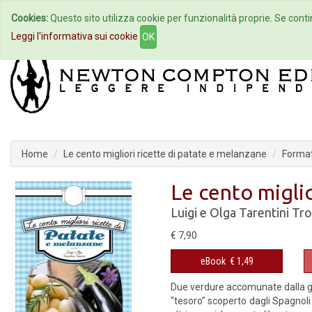
Cookies:
Questo sito utilizza cookie per funzionalità proprie. Se contin
Home
Autori
Eventi
Col
Leggi l'informativa sui cookie
OK
Home
Le cento migliori ricette di patate e melanzane
Format
Le cento miglio
Luigi e Olga Tarentini Tro
€ 7,90
eBook
€ 1,49
Due verdure accomunate dalla gran
"tesoro" scoperto dagli Spagnoli