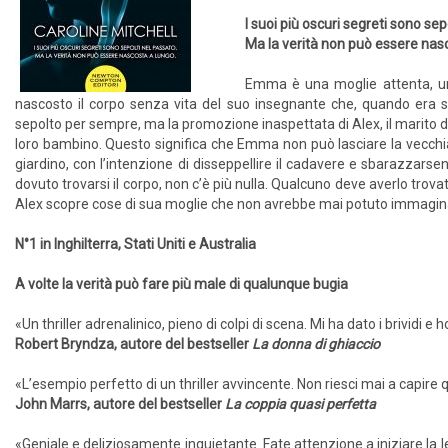
I suoi più oscuri segreti sono sep
Ma la verità non può essere nas
Emma è una moglie attenta, un
nascosto il corpo senza vita del suo insegnante che, quando era 
sepolto per sempre, ma la promozione inaspettata di Alex, il marito d
loro bambino. Questo significa che Emma non può lasciare la vecchia 
giardino, con l’intenzione di disseppellire il cadavere e sbarazzars
dovuto trovarsi il corpo, non c’è più nulla. Qualcuno deve averlo trova
Alex scopre cose di sua moglie che non avrebbe mai potuto immaginar
N°1 in Inghilterra, Stati Uniti e Australia
A volte la verità può fare più male di qualunque bugia
«Un thriller adrenalinico, pieno di colpi di scena. Mi ha dato i brividi e
Robert Bryndza, autore del bestseller
La donna di ghiaccio
«L’esempio perfetto di un thriller avvincente. Non riesci mai a capire 
John Marrs, autore del bestseller
La coppia quasi perfetta
«Geniale e deliziosamente inquietante. Fate attenzione a iniziare la le