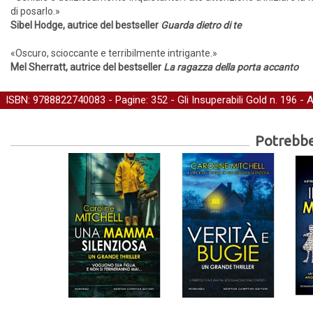
di posarlo.»
Sibel Hodge, autrice del bestseller
Guarda dietro di te
«Oscuro, scioccante e terribilmente intrigante.»
Mel Sherratt, autrice del bestseller
La ragazza della porta accanto
ISBN: 9788822740083 - Pagine: 352 -
Gli Insuperabili Gold
n. 196 - 
Potrebber