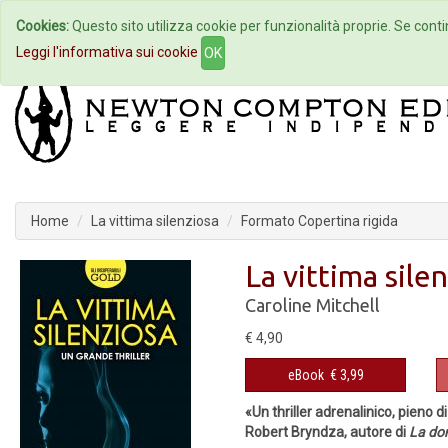
Cookies:
Questo sito utilizza cookie per funzionalità proprie. Se contin
Home
Autori
Eventi
Col
Leggi l'informativa sui cookie
OK
Home
La vittima silenziosa
Formato Copertina rigida
La vittima sile
Caroline Mitchell
€ 4,90
eBook
€ 3,99
«Un thriller adrenalinico, pieno d
Robert Bryndza, autore di
La don