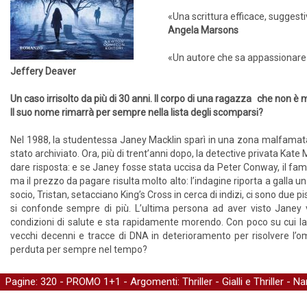
«Una scrittura efficace, suggest
Angela Marsons
«Un autore che sa appassionare 
Jeffery Deaver
Un caso irrisolto da più di 30 anni. Il corpo di una ragazza che non è m
Il suo nome rimarrà per sempre nella lista degli scomparsi?
Nel 1988, la studentessa Janey Macklin sparì in una zona malfamata di
stato archiviato. Ora, più di trent’anni dopo, la detective privata Ka
dare risposta: e se Janey fosse stata uccisa da Peter Conway, il famige
ma il prezzo da pagare risulta molto alto: l’indagine riporta a galla
socio, Tristan, setacciano King’s Cross in cerca di indizi, ci sono due 
si confonde sempre di più. L’ultima persona ad aver visto Janey v
condizioni di salute e sta rapidamente morendo. Con poco su cui lavo
vecchi decenni e tracce di DNA in deterioramento per risolvere l’
perduta per sempre nel tempo?
Pagine: 320 -
PROMO 1+1
- Argomenti:
Thriller
-
Gialli e Thriller
-
Nar