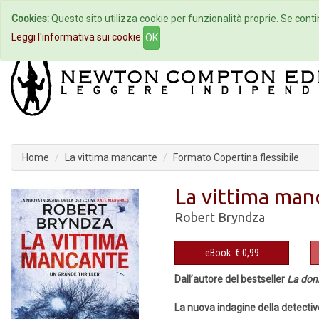
Cookies:
Questo sito utilizza cookie per funzionalità proprie. Se contin
Home
Autori
Eventi
Col
Leggi l'informativa sui cookie
OK
Home
La vittima mancante
Formato Copertina flessibile
La vittima man
Robert Bryndza
eBook
€ 0,99
Dall’autore del bestseller
La donn
La nuova indagine della detectiv