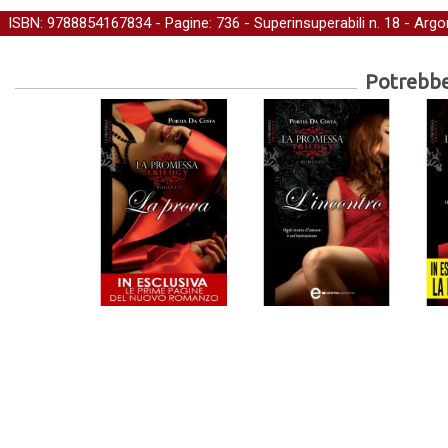
ISBN: 9788854167834 - Pagine: 736 -
Superinsuperabili
n. 18 - Arg
Potrebber