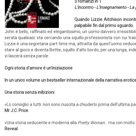
3 romanzi in 1
L'incontro - L'insegnamento - La
Quando Lizzie Aitchison incontr
palpabile fin dal primo sguardo.
John è bello, raffinato ed elegantissimo, un uomo davvero irresistibi
serata qualsiasi: sta cercando una squillo professionista con cui tras
Lizzie è una segretaria part-time ma, attratta da quest’uomo seducent
stare al gioco e diventa Bettie, squillo d’alto bordo, per una lunga, i
vi lascerà senza parole.
Ogni storia d'amore è un'iniziazione
In un unico volume un bestseller internazionale della narrativa erotic
Una storia senza inibizioni
«Lo consiglio a tutti: non sono riuscita a chiuderlo prima dell’ultima p
Mr J.C. Price
«Una storia seducente e moderna alla
Pretty Woman
… ma con molto 
Reveal