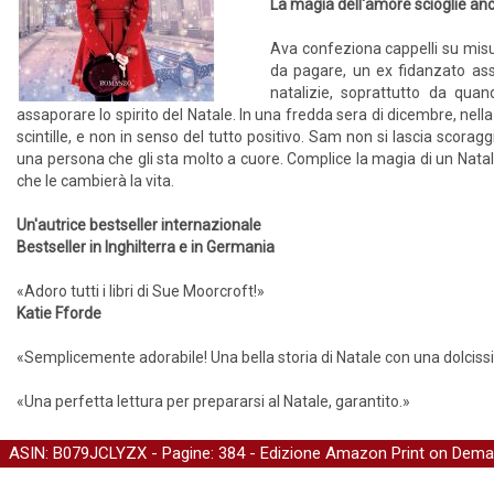
La magia dell'amore scioglie anche
Ava confeziona cappelli su misura
da pagare, un ex fidanzato assi
natalizie, soprattutto da qua
assaporare lo spirito del Natale. In una fredda sera di dicembre, nell
scintille, e non in senso del tutto positivo. Sam non si lascia scorag
una persona che gli sta molto a cuore. Complice la magia di un Natale
che le cambierà la vita.
Un'autrice bestseller internazionale
Bestseller in Inghilterra e in Germania
«Adoro tutti i libri di Sue Moorcroft!»
Katie Fforde
«Semplicemente adorabile! Una bella storia di Natale con una dolcis
«Una perfetta lettura per prepararsi al Natale, garantito.»
ASIN: B079JCLYZX - Pagine: 384 -
Edizione Amazon Print on Dem