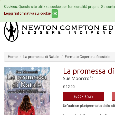
Cookies:
Questo sito utilizza cookie per funzionalità proprie. Se contin
Home
Autori
Eventi
Col
Leggi l'informativa sui cookie
OK
Home
La promessa di Natale
Formato Copertina flessibile
La promessa di
Sue Moorcroft
€ 12,90
eBook
€ 5,99
Un'autrice pluripremiata dallo st