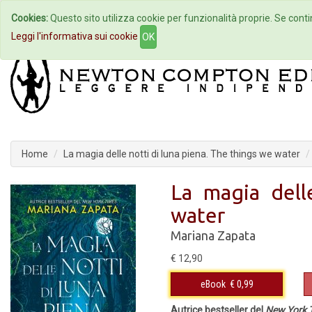
Cookies:
Questo sito utilizza cookie per funzionalità proprie. Se contin
Home
Autori
Eventi
Col
Leggi l'informativa sui cookie
OK
Home
La magia delle notti di luna piena. The things we water
La magia dell
water
Mariana Zapata
€ 12,90
eBook
€ 0,99
Autrice bestseller del
New York 