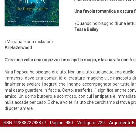
Una favola romantica e oscura f
«Quando ho bisogno di una lett
Tessa Bailey
«Mariana è una rockstar!»
Ali Hazelwood
C’era una volta una ragazza che scoprì la magia, e la sua vita non fu 
Nina Popoca ha bisogno di aiuto. Non un aiuto qualunque, ma quello 
immenso, dove una comunità di creature magiche vive nascosta dal 
finalmente svelare i segreti che l’hanno accompagnata per tutta la 
mai osato guardare in faccia. Certo, trasferirsi lì significa anche co
amico. Un uomo burbero e scontroso, con cui l’antipatia è immediata. M
nulla accade per caso. E che, a volte, l’aiuto che cerchiamo si tro
di poter amare…
ISBN: 9788822798879 - Pagine: 480 -
Vertigo
n. 229 - Argomenti:
F