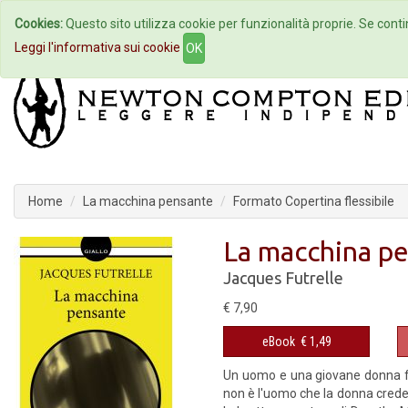
Cookies:
Questo sito utilizza cookie per funzionalità proprie. Se contin
Home
Autori
Eventi
Col
Leggi l'informativa sui cookie
OK
Home
La macchina pensante
Formato Copertina flessibile
La macchina p
Jacques Futrelle
€ 7,90
eBook
€ 1,49
Un uomo e una giovane donna fug
non è l'uomo che la donna crede d