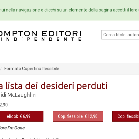
Eventi
Collane
Newsletter
Ebo
ui nella navigazione o clicchi su un elemento della pagina accetti il loro 
Formato Copertina flessibile
a lista dei desideri perduti
idi McLaughlin
2,90
eBook
€ 6,99
Cop. flessibile
€ 12,90
Cop. flessibi
ore I’m Gone