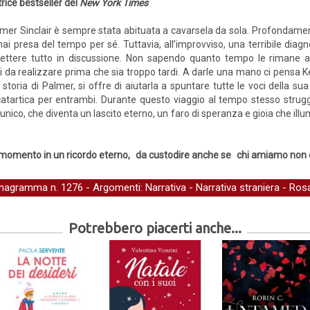
rice bestseller del
New York Times
mer Sinclair è sempre stata abituata a cavarsela da sola. Profondament
ai presa del tempo per sé. Tuttavia, all’improvviso, una terribile diagno
ettere tutto in discussione. Non sapendo quanto tempo le rimane a
eri da realizzare prima che sia troppo tardi. A darle una mano ci pensa 
ria di Palmer, si offre di aiutarla a spuntare tutte le voci della sua
ra catartica per entrambi. Durante questo viaggio al tempo stesso str
nico, che diventa un lascito eterno, un faro di speranza e gioia che illu
i momento in un ricordo eterno, da custodire anche se chi amiamo non c
nagramma
n. 1276 - Argomenti:
Narrativa
-
Narrativa straniera
-
Ros
Potrebbero piacerti anche...