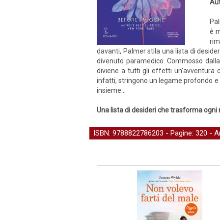
Aut
Pal
è m
rim
davanti, Palmer stila una lista di desid
divenuto paramedico. Commosso dalla sto
diviene a tutti gli effetti un’avventu
infatti, stringono un legame profondo e u
insieme...
Una lista di desideri che trasforma ogn
ISBN: 9788822786203 - Pagine: 320 -
A