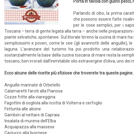
Porta in tavola con gusto pesci, 
Parlando di cibo, la prima caratt
che possono essere fatte risalir
per le cose semplici, per i sapo
Toscana – terra di gente legata alla terra – anche nelle preparazioni d
piante selvatiche, spontanee. Sul litorale tirreno la cucina di mare ha s
semplicissimi e poveri, come le cee (gli avannotti delle anguille), le 
laguna. L’avanzare del turismo ha poi prodotto una rielaborazione 
sostanzialmente la base della cucina toscana di mare resta la semplici
toscano, ben irrorati dall’inimitabile olio extravergine d’oliva, uno dei 
Ecco alcune delle ricette più sfiziose che troverete tra queste pagine..
Anguille marinate di Orbetello
Calamaretti farciti alla Pianosa
Cozze fritte alla viareggina
Fagottini di sogliola alla ricotta di Volterra e cerfoglio
Fettunta alle alicine
Gamberi al nettare di Capraia
Insalata di murena dell’Elba
Acquapazza alla massese
Caciucco alla livornese