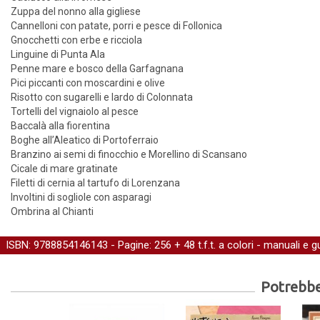
Zuppa del nonno alla gigliese
Cannelloni con patate, porri e pesce di Follonica
Gnocchetti con erbe e ricciola
Linguine di Punta Ala
Penne mare e bosco della Garfagnana
Pici piccanti con moscardini e olive
Risotto con sugarelli e lardo di Colonnata
Tortelli del vignaiolo al pesce
Baccalà alla fiorentina
Boghe all’Aleatico di Portoferraio
Branzino ai semi di finocchio e Morellino di Scansano
Cicale di mare gratinate
Filetti di cernia al tartufo di Lorenzana
Involtini di sogliole con asparagi
Ombrina al Chianti
ISBN: 9788854146143 - Pagine: 256 + 48 t.f.t. a colori -
manuali e g
Potrebber