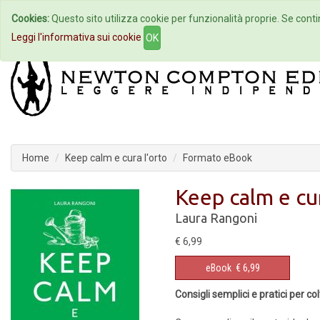
Cookies:
Questo sito utilizza cookie per funzionalità proprie. Se contin
Home
Autori
Eventi
Col
Leggi l'informativa sui cookie
OK
Home
Keep calm e cura l'orto
Formato eBook
Keep calm e cur
Laura Rangoni
€ 6,99
eBook
€ 6,99
Consigli semplici e pratici per co