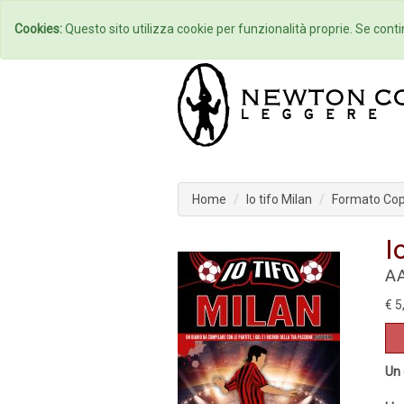
Home
Autori
Cookies:
Questo sito utilizza cookie per funzionalità proprie. Se contin
Home
Io tifo Milan
Formato Cope
I
AA
€ 5
Un 