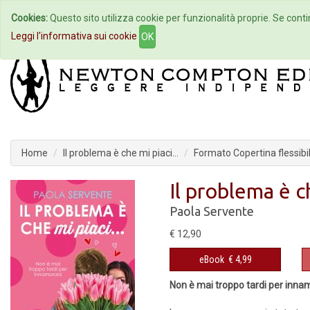
Cookies:
Questo sito utilizza cookie per funzionalità proprie. Se contin
Home
Autori
Eventi
Col
Leggi l'informativa sui cookie
OK
Home
Il problema è che mi piaci...
Formato Copertina flessibi
Il problema è ch
Paola Servente
€ 12,90
eBook
€ 4,99
Non è mai troppo tardi per inna