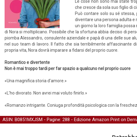
Le cose non sono mai state trop
che cresce da sola suo figlio di 
Può contare solo su sé stessa, pe
diventare una persona adulta e 
un giorno la loro famiglia possa 
di Nora si moltiplicano. Possibile che la sfortuna abbia deciso di pe
piomba Alessandro, consulente aziendale e papà di una delle sue alunne,
nel suo team di lavoro. Il fatto che sia terribilmente affascinante 
propria vita, Nora dovrà imparare a fidarsi del proprio cuore.
Romantico e divertente
Non è mai troppo tardi per far spazio a qualcuno nel proprio cuore
«Una magnifica storia d’amore.»
«L’ho divorato. Non avrei mai voluto finirlo.»
«Romanzo intrigante. Coniuga profondità psicologica con la freschez
ASIN: B0851MXJSM - Pagine: 288 -
Edizione Amazon Print on Dem