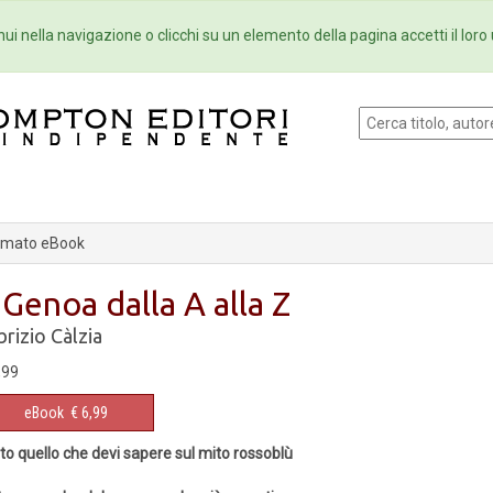
Eventi
Collane
Newsletter
Ebo
ui nella navigazione o clicchi su un elemento della pagina accetti il loro 
rmato eBook
l Genoa dalla A alla Z
brizio Càlzia
,99
eBook
€ 6,99
to quello che devi sapere sul mito rossoblù