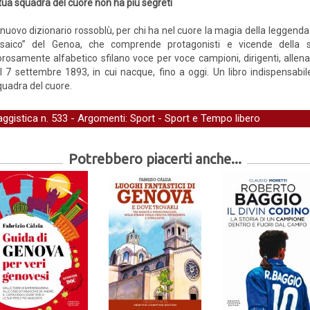
tua squadra del cuore non ha più segreti
nuovo dizionario rossoblù, per chi ha nel cuore la magia della leggenda e
saico” del Genoa, che comprende protagonisti e vicende della squ
orosamente alfabetico sfilano voce per voce campioni, dirigenti, allenato
 settembre 1893, in cui nacque, fino a oggi. Un libro indispensabile
quadra del cuore.
aggistica
n. 533 - Argomenti:
Sport
-
Sport e Tempo libero
Potrebbero piacerti anche...