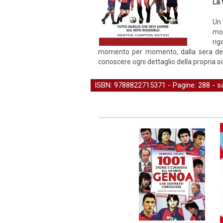
La 
Un 
mo
rig
momento per momento, dalla sera del 7
conoscere ogni dettaglio della propria s
ISBN: 9788822715371 - Pagine: 288 -
s