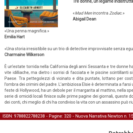
Tre donne, un legame indistruttibi
«
Mad Men
incontra
Zodia
c.»
Abigail Dean
«Una penna magnifica.»
Emilia Hart
«Una storia irresistibile su un trio di detective improvvisate senza egu
Charmaine Wilkerson
È un’estate torrida nella California degli anni Sessanta e tre donne
vite idilliache, ma dietro i sorrisi di facciata e le piscine scintillanti
Paese. Tra pettegolezzi di vicinato e dita puntate, lottano per cos
l’ombra dei crimini del padre. L’ambiziosa Elsie è determinata a far
feste di Hollywood, ha un debole per il margarita al mattino, nella 
serie di omicidi locali finisce sulle prime pagine dei giornali, queste 
dei conti, chi meglio di chi ha condiviso la vita con un assassino può r
ISBN: 9788822788238 - Pagine: 320 -
Nuova Narrativa Newton
n. 1