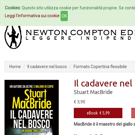
Cookies:
Questo sito utilizza cookie per funzionalità proprie. Se contin
Home
Autori
Eventi
Col
Leggi l'informativa sui cookie
OK
Home
Il cadavere nel bosco
Formato Copertina flessibile
Il cadavere nel
Stuart MacBride
€ 3,90
eBook
€ 5,99
MacBride è il maestro del giallo