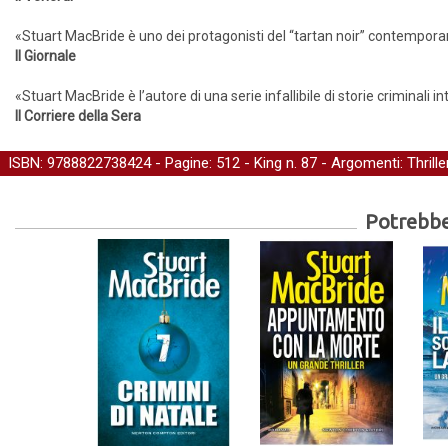
«Stuart MacBride è uno dei protagonisti del “tartan noir” contempor
Il Giornale
«Stuart MacBride è l’autore di una serie infallibile di storie criminali i
Il Corriere della Sera
ISBN: 9788822738424 - Pagine: 512 -
King
n. 87 - Argomenti:
Thrille
Potrebber