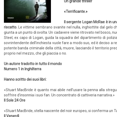
Un grande thriller
«Terrificante.»
Il sergente Logan McRae è in u
riscatto.
Le vittime sembrano svanite nel nulla, inghiottite dal gelo 
giunta a un punto di svolta. Un cadavere viene ritrovato nel bosco, nudo
Steel, ex capo di Logan, guida la squadra del dipartimento di poliz
sovrintendente dell’inchiesta vuole fare a modo suo, ed è deciso a re
potente banda criminale della città, muore, lasciando il territorio pre
proprio nel mezzo, che gli piaccia o no.
Un autore tradotto in tutto il mondo
Numero 1 in Inghilterra
Hanno scritto dei suoi libri:
«Stuart MacBride è quanto mai abile nell’usare la penna alla stregua 
soffrire d’insonnia i suoi fan. Un concentrato di cattiveria narrativa.»
Il Sole 24 Ore
«Stuart MacBride, stella nascente del noir europeo, si conferma un
Il Venerdì