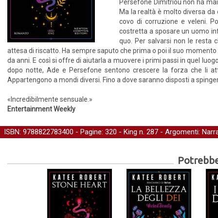
Persefone Dimitriou non ha mai c
Ma la realtà è molto diversa da 
covo di corruzione e veleni. P
costretta a sposare un uomo inf
quo. Per salvarsi non le resta 
attesa di riscatto. Ha sempre saputo che prima o poi il suo momento
da anni. E così si offre di aiutarla a muovere i primi passi in quel lu
dopo notte, Ade e Persefone sentono crescere la forza che li attra
Appartengono a mondi diversi. Fino a dove saranno disposti a spingersi
«Incredibilmente sensuale.»
Entertainment Weekly
ISBN: 9788822783400 - Pagine: 320 -
King
n. 287 - Argomenti:
Narra
Potrebber