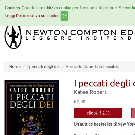
Cookies:
Questo sito utilizza cookie per funzionalità proprie. Se contin
Home
Autori
Eventi
Col
Leggi l'informativa sui cookie
OK
Home
I peccati degli dèi
Formato Copertina flessibile
I peccati degli 
Katee Robert
€ 3,90
eBook
€ 2,99
Un'autrice bestseller di New Yo