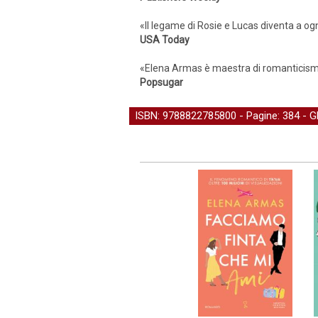
«Il legame di Rosie e Lucas diventa a og
USA Today
«Elena Armas è maestra di romanticism
Popsugar
ISBN: 9788822785800 - Pagine: 384 -
G