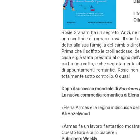
Dal
Il 
Olt
Rosie Graham ha un segreto. Anzi, ne ha
una scrittrice di romanzi rosa. Il suo 
detto alla sua famiglia del cambio di r
Prima che il soffitto le crolli addosso,
casa è già stata prestata al cugino dell’
cui ha una cotta, e che segretamente stal
di appuntamenti romantici. Rosie non 
totalmente sotto controllo. O quasi…
Dopo il successo mondiale di
Facciamo f
La nuova commedia romantica di Elen
«Elena Armas è la regina indiscussa dell
Ali Hazelwood
«Armas fa un lavoro fantastico mostran
Questo libro è puro piacere.»
Publishers Weekly