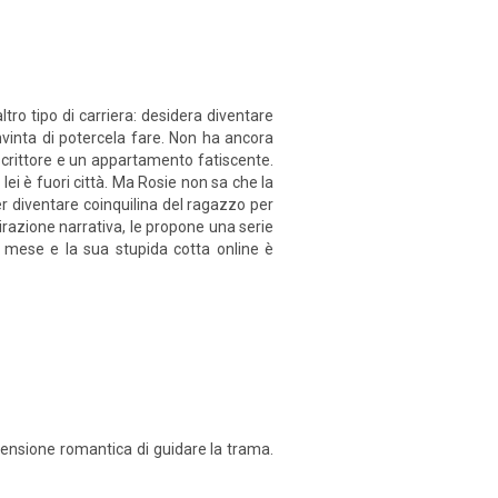
tro tipo di carriera: desidera diventare
nvinta di potercela fare. Non ha ancora
scrittore e un appartamento fatiscente.
ei è fuori città. Ma Rosie non sa che la
 per diventare coinquilina del ragazzo per
pirazione narrativa, le propone una serie
n mese e la sua stupida cotta online è
tensione romantica di guidare la trama.