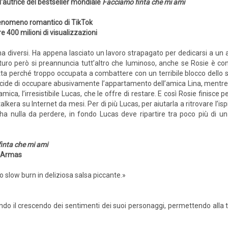
l'autrice del bestseller mondiale
Facciamo finta che mi ami
fenomeno romantico di TikTok
re 400 milioni di visualizzazioni
 diversi. Ha appena lasciato un lavoro strapagato per dedicarsi a un al
futuro però si preannuncia tutt’altro che luminoso, anche se Rosie è co
otta perché troppo occupata a combattere con un terribile blocco dello 
 decide di occupare abusivamente l’appartamento dell’amica Lina, mentre l
amica, l’irresistibile Lucas, che le offre di restare. E così Rosie finisce
kera su Internet da mesi. Per di più Lucas, per aiutarla a ritrovare l’is
ha nulla da perdere, in fondo Lucas deve ripartire tra poco più di u
inta che mi ami
a Armas
o slow burn in deliziosa salsa piccante.»
do il crescendo dei sentimenti dei suoi personaggi, permettendo alla 