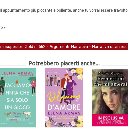
ni appuntamento più piccante e bollente, anche tu vorrai essere travolto
o.»
li Insuperabili Gold
n. 562 - Argomenti:
Narrativa
-
Narrativa straniera
Potrebbero piacerti anche...