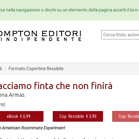
Eventi
Collane
Newsletter
Ebo
ui nella navigazione o clicchi su un elemento della pagina accetti il loro 
à
Formato Copertina flessibile
acciamo finta che non finirà
ena Armas
,90
eBook
€ 0,99
Cop. flessibile
€ 3,90
Cop. flessib
e American Roommate Experiment