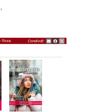
.»
-
Rosa
Condividi: