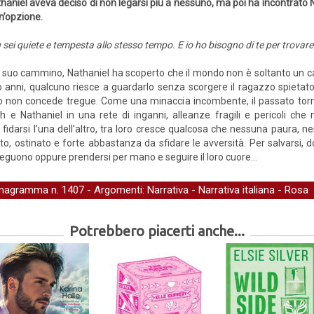
haniel aveva deciso di non legarsi più a nessuno, ma poi ha incontrato 
n’opzione.
 sei quiete e tempesta allo stesso tempo. E io ho bisogno di te per trovare l
 suo cammino, Nathaniel ha scoperto che il mondo non è soltanto un ca
o anni, qualcuno riesce a guardarlo senza scorgere il ragazzo spietato 
stino non concede tregue. Come una minaccia incombente, il passato torn
eh e Nathaniel in una rete di inganni, alleanze fragili e pericoli c
fidarsi l’una dell’altro, tra loro cresce qualcosa che nessuna paura
, ostinato e forte abbastanza da sfidare le avversità. Per salvarsi, do
inseguono oppure prendersi per mano e seguire il loro cuore…
nagramma
n. 1407 - Argomenti:
Narrativa
-
Narrativa italiana
-
Rosa
Potrebbero piacerti anche...