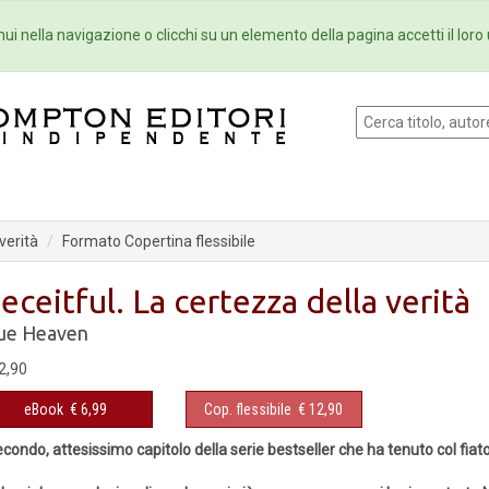
Eventi
Collane
Newsletter
Ebo
ui nella navigazione o clicchi su un elemento della pagina accetti il loro 
verità
Formato Copertina flessibile
eceitful. La certezza della verità
ue Heaven
2,90
eBook
€ 6,99
Cop. flessibile
€ 12,90
secondo, attesissimo capitolo della serie bestseller che ha tenuto col fiato 