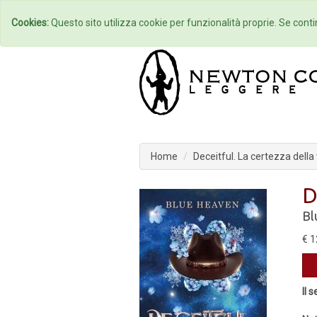
Home
Autori
Cookies:
Questo sito utilizza cookie per funzionalità proprie. Se contin
Home
Deceitful. La certezza della 
D
Bl
€ 1
Il 