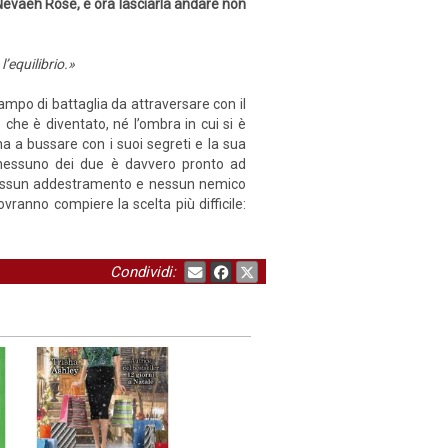
Nevaeh Rose, e ora lasciarla andare non
’equilibrio.»
mpo di battaglia da attraversare con il
che è diventato, né l’ombra in cui si è
a a bussare con i suoi segreti e la sua
he nessuno dei due è davvero pronto ad
, nessun addestramento e nessun nemico
vranno compiere la scelta più difficile:
Condividi: