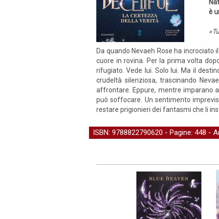
Nat
è u
«Tu
Da quando Nevaeh Rose ha incrociato il
cuore in rovina. Per la prima volta dop
rifugiato. Vede lui. Solo lui. Ma il de
crudeltà silenziosa, trascinando Neva
affrontare. Eppure, mentre imparano a 
può soffocare. Un sentimento imprevisto
restare prigionieri dei fantasmi che li 
ISBN: 9788822790620 - Pagine: 448 -
A