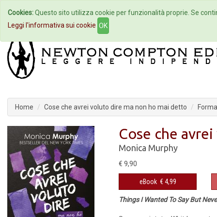
Cookies:
Questo sito utilizza cookie per funzionalità proprie. Se contin
Home
Autori
Eventi
Col
Leggi l'informativa sui cookie
OK
Home
Cose che avrei voluto dire ma non ho mai detto
Format
Cose che avrei
Monica Murphy
€ 9,90
eBook
€ 4,99
Things I Wanted To Say But Neve