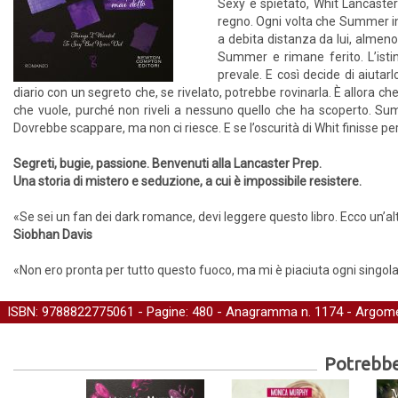
Sexy e spietato, Whit Lancaster 
regno. Ogni volta che Summer in
a debita distanza da lui, almeno
Summer e rimane ferito. L’isti
prevale. E così decide di aiuta
diario con un segreto che, se rivelato, potrebbe rovinarla. È allora ch
che vuole, purché non riveli a nessuno quello che ha scoperto. Summ
Dovrebbe scappare, ma non ci riesce. E se l’oscurità di Whit finisse per 
Segreti, bugie, passione. Benvenuti alla Lancaster Prep.
Una storia di mistero e seduzione, a cui è impossibile resistere.
«Se sei un fan dei dark romance, devi leggere questo libro. Ecco un’a
Siobhan Davis
«Non ero pronta per tutto questo fuoco, ma mi è piaciuta ogni singol
ISBN: 9788822775061 - Pagine: 480 -
Anagramma
n. 1174 - Argome
Potrebber