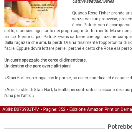
Cattive abitudini Series
Quando Rose Fisher prende una 
senza nessun preavviso, present
è che Patrick non è scomparso da
solito, e persino ogni tanto nei propri sogni. Un tormento. Ma se n
amico. Niente di più. Patrick Evans sa bene che ogni azione compor
dalla ragazza che ami, la perdi. Ora ha finalmente l’opportunità di r
facile. Eppure dovrà lottare per lei, perché è certo che Rose è la pers
Un cuore spezzato che cerca di dimenticare.
Un destino che pare avere altri piani.
«Staci Hart crea magia con le parole, sa essere poetica ed è capace di 
«Amo lo stile di Staci Hart, la lealtà nei confronti di ciascuno dei s
l’una per l’altro.»
ASIN: B07S98JT4V - Pagine: 352 -
Edizione Amazon Print on Dem
Potrebber