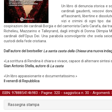
Un libro di denuncia storica e 
cardinali gaudenti, vescovi don
affascinanti, libertine e dissolut
vizi e crimini di ogni tipo: d
cospirazioni dei cardinali Borgia e del camorrista Carlo Carafa, dai tr
Richelieu, Mazzarino e Talleyrand, dagli intrighi di Donna Olimpia
cardinali dell’Opus Dei. Una parabola sconvolgente che svela seice
custodi della fede cristiana.
Dall’autore del bestseller
La santa casta della Chiesa
una nuova indagi
«La scrittura di Rendina è chiara e vivace, capace di alternare sintesi 
Gian Antonio Stella, autore di
La casta
«Un libro appassionante e documentatissimo.»
Il venerdì di Repubblica
ISBN: 9788854146983 - Pagine: 320 -
saggistica
n. 30 - Argomenti:
Rassegna stampa