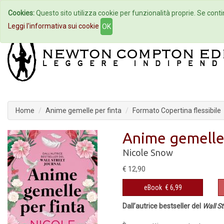
Cookies:
Questo sito utilizza cookie per funzionalità proprie. Se contin
Home
Autori
Eventi
Col
Leggi l'informativa sui cookie
OK
Home
Anime gemelle per finta
Formato Copertina flessibile
Anime gemelle 
Nicole Snow
€ 12,90
eBook
€ 6,99
Dall’autrice bestseller del
Wall S