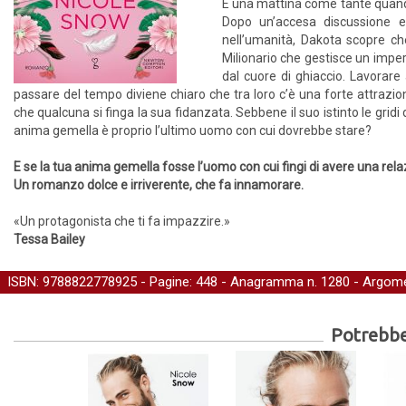
È una mattina come tante quando 
Dopo un’accesa discussione e
nell’umanità, Dakota scopre ch
Milionario che gestisce un imper
dal cuore di ghiaccio. Lavorare 
passare del tempo diviene chiaro che tra loro c’è una forte attrazio
che qualcuna si finga la sua fidanzata. Sebbene il suo istinto le gridi
anima gemella è proprio l’ultimo uomo con cui dovrebbe stare?
E se la tua anima gemella fosse l’uomo con cui fingi di avere una rel
Un romanzo dolce e irriverente, che fa innamorare.
«Un protagonista che ti fa impazzire.»
Tessa Bailey
ISBN: 9788822778925 - Pagine: 448 -
Anagramma
n. 1280 - Argome
Potrebber