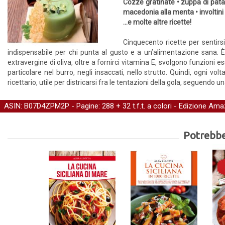
Cozze gratinate • zuppa di patate
macedonia alla menta • involtini 
…e molte altre ricette!
Cinquecento ricette per sentirsi 
indispensabile per chi punta al gusto e a un’alimentazione sana. È 
extravergine di oliva, oltre a fornirci vitamina E, svolgono funzioni es
particolare nel burro, negli insaccati, nello strutto. Quindi, ogni v
ricettario, utile per districarsi fra le tentazioni della gola, seguendo un
ASIN: B07D4ZPM2P - Pagine: 288 + 32 t.f.t. a colori -
Edizione Ama
Potrebber