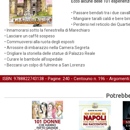
Ecco alcune delle 101 esperienz
• Passare bendati tra i due cavall
• Mangiare taralli caldi e bere bi
• Perdersi nel reticolo dei Quarti
• Innamorarsi sotto la fenestrella di Marechiaro
• Lasciare un caffè sospeso
• Commuoversi alla ruota degli esposti
• Arrossire di imbarazzo nella Camera Segreta
• Origliare la storiella delle statue di Palazzo Reale
• Curare le bambole all’ospedale
• Beccarsi un colpo di fulmine a San Lorenzo
ISBN: 9788822743138 - Pagine: 240 -
Centouno
n. 196 - Argomenti
Potrebber