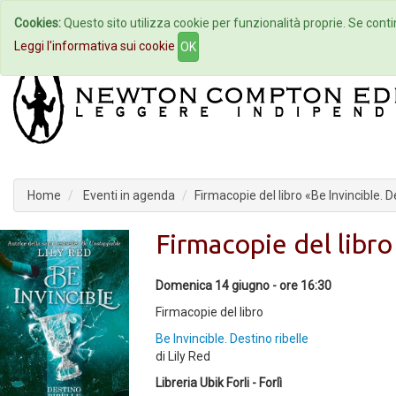
Cookies:
Questo sito utilizza cookie per funzionalità proprie. Se contin
Home
Autori
Eventi
Col
Leggi l'informativa sui cookie
OK
Home
Eventi in agenda
Firmacopie del libro «Be Invincible. D
Firmacopie del libro
Domenica 14 giugno - ore 16:30
Firmacopie del libro
Be Invincible. Destino ribelle
di Lily Red
Libreria Ubik Forli - Forlì