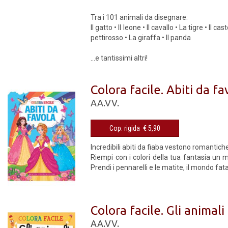
Tra i 101 animali da disegnare:
Il gatto • Il leone • Il cavallo • La tigre • Il 
pettirosso • La giraffa • Il panda
...e tantissimi altri!
Colora facile. Abiti da fa
AA.VV.
Cop. rigida € 5,90
Incredibili abiti da fiaba vestono romantich
Riempi con i colori della tua fantasia un 
Prendi i pennarelli e le matite, il mondo fat
Colora facile. Gli animali
AA.VV.