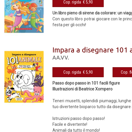
Cop. rigida € 5,90
Un libro pieno di sirene da colorare: un viag
Con questo libro potrai giocare con le pri
festa per gli occhi!
Impara a disegnare 101 
AA.VV.
Cop. rigida € 5,90
Passo dopo passo in 101 facili figure
Illustrazioni di Beatrice Xompero
Teneri musetti, splendidi piumaggi, lunghe
tuo divertente bioparco tutto da disegnare i
Istruzioni passo dopo passo!
Facile e divertente!
Animali da tutto il mondo!