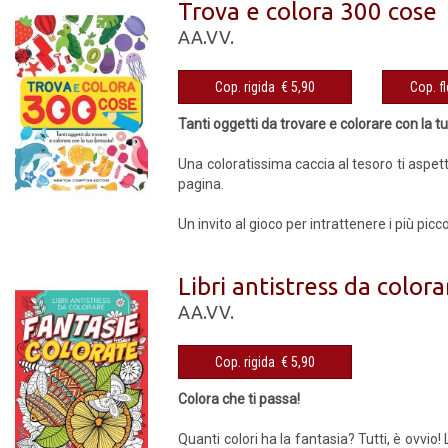
Trova e colora 300 cose
AA.VV.
Cop. rigida € 5,90
Tanti oggetti da trovare e colorare con la t
Una coloratissima caccia al tesoro ti aspetta
pagina.
Un invito al gioco per intrattenere i più pic
Libri antistress da color
AA.VV.
Cop. rigida € 5,90
Colora che ti passa!
Quanti colori ha la fantasia? Tutti, è ovvio