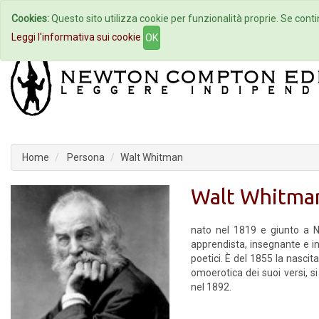
Cookies:
Questo sito utilizza cookie per funzionalità proprie. Se contin
Home
Autori
Eventi
Col
Leggi l'informativa sui cookie
OK
Home
Persona
Walt Whitman
Walt Whitma
nato nel 1819 e giunto a Ne
apprendista, insegnante e in s
poetici. È del 1855 la nascit
omoerotica dei suoi versi, s
nel 1892.