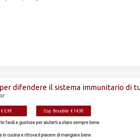
per difendere il sistema immunitario di tu
or
eBook € 5,99
Cop. flessibile € 14,90
tte facili e gustose per aiutarti a stare sempre bene
ss in cucina e ritrova il piacere di mangiare bene