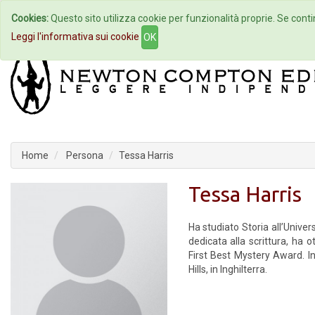
Cookies:
Questo sito utilizza cookie per funzionalità proprie. Se contin
Home
Autori
Eventi
Col
Leggi l'informativa sui cookie
OK
Home
Persona
Tessa Harris
Tessa Harris
Ha studiato Storia all’Univer
dedicata alla scrittura, ha 
First Best Mystery Award. I
Hills, in Inghilterra.