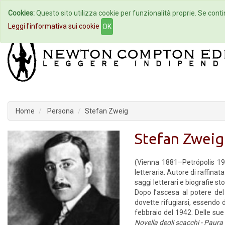
Cookies:
Questo sito utilizza cookie per funzionalità proprie. Se contin
Home
Autori
Eventi
Col
Leggi l'informativa sui cookie
OK
Home
Persona
Stefan Zweig
Stefan Zweig
(Vienna 1881–Petrópolis 194
letteraria. Autore di raffinat
saggi letterari e biografie s
Dopo l’ascesa al potere del
dovette rifugiarsi, essendo di
febbraio del 1942. Delle s
Novella degli scacchi - Paura