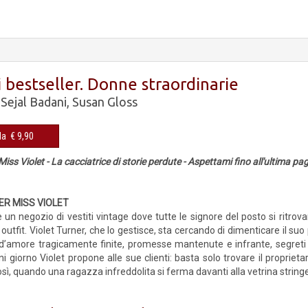
 bestseller. Donne straordinarie
,
Sejal Badani
,
Susan Gloss
Cop. rigida € 9,90
Miss Violet - La cacciatrice di storie perdute - Aspettami fino all'ultima pa
ER MISS VIOLET
un negozio di vestiti vintage dove tutte le signore del posto si ritrova
 outfit. Violet Turner, che lo gestisce, sta cercando di dimenticare il s
ie d’amore tragicamente finite, promesse mantenute e infrante, segreti
ni giorno Violet propone alle sue clienti: basta solo trovare il propriet
sì, quando una ragazza infreddolita si ferma davanti alla vetrina stringe