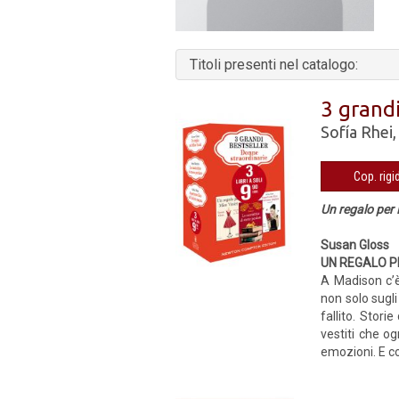
Titoli presenti nel catalogo:
3 grandi
Sofía Rhei
Un regalo per 
Susan Gloss
UN REGALO P
A Madison c’è 
non solo sugli
fallito. Stor
vestiti che og
emozioni. E co