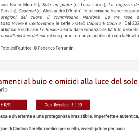
con Nanni Moretti),
Solo un padre
(di Luca Lucini),
La ragazza de
Servillo),
Casomai
(di Alessandro D’Alatri). In televisione ha partecipat
stagioni del cuore
,
Il commissario Nardone
,
Le tre rose d
soap
Vivere
e
Centovetrine
, le serie
Fratelli Caputo
e
Cuori 3
. Dal 202
artistico e culturale
Le Rosine
creato dalla Fondazione Istituto delle Ro
omicidi alla luce del sole
è il suo primo romanzo pubblicato con la Newt
Foto dell'autrice: © Federico Ferrantini
enti al buio e omicidi alla luce del sole
rio
eBook € 0,99
Cop. flessibile € 9,90
ca e divertente e una protagonista irresistibile, imperfetta e autentica,
ine di Cristina Garello: medico per scelta, investigatrice per caso.