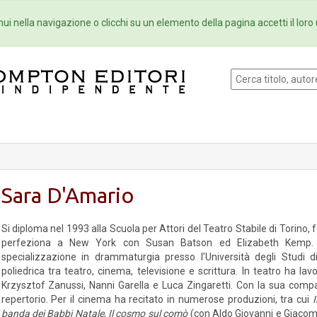
Eventi
Collane
Newsletter
Ebo
ui nella navigazione o clicchi su un elemento della pagina accetti il loro 
Sara D'Amario
Si diploma nel 1993 alla Scuola per Attori del Teatro Stabile di Torino, 
perfeziona a New York con Susan Batson ed Elizabeth Kemp. 
specializzazione in drammaturgia presso l’Università degli Studi d
poliedrica tra teatro, cinema, televisione e scrittura. In teatro ha l
Krzysztof Zanussi, Nanni Garella e Luca Zingaretti. Con la sua compag
repertorio. Per il cinema ha recitato in numerose produzioni, tra cui
I
banda dei Babbi Natale
,
Il cosmo sul comò
(con Aldo Giovanni e Giaco