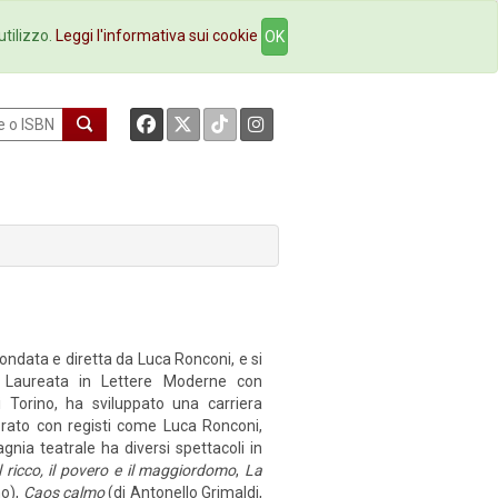
okstore
Contatti
utilizzo.
Leggi l'informativa sui cookie
OK
fondata e diretta da Luca Ronconi, e si
Laureata in Lettere Moderne con
i Torino, ha sviluppato una carriera
avorato con registi come Luca Ronconi,
nia teatrale ha diversi spettacoli in
l ricco, il povero e il maggiordomo
,
La
mo),
Caos calmo
(di Antonello Grimaldi,