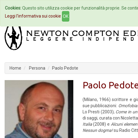
Cookies:
Questo sito utilizza cookie per funzionalità proprie. Se contin
Home
Autori
Eventi
Col
Leggi l'informativa sui cookie
OK
Home
Persona
Paolo Pedote
Paolo Pedot
(Milano, 1966) scrittore e g
sue pubblicazioni:
Omofobia. 
Lo Presti (2003);
Come in un
di saggi, curata con Nicolett
Italia
(2008) e
Alcuni element
Nessun dogma!
su Radio Citt