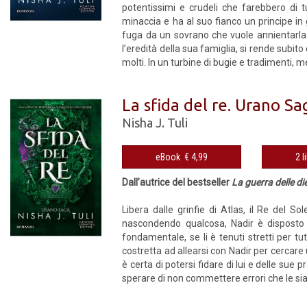
potentissimi e crudeli che farebbero di 
minaccia e ha al suo fianco un principe in g
fuga da un sovrano che vuole annientarla.
l’eredità della sua famiglia, si rende subit
molti. In un turbine di bugie e tradimenti, men
La sfida del re. Urano Sa
Nisha J. Tuli
eBook € 4,99
2 l
Dall’autrice del bestseller
La guerra delle di
Libera dalle grinfie di Atlas, il Re del So
nascondendo qualcosa, Nadir è disposto a
fondamentale, se li è tenuti stretti per t
costretta ad allearsi con Nadir per cercar
è certa di potersi fidare di lui e delle sue
sperare di non commettere errori che le sian