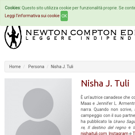
Cookies:
Questo sito utilizza cookie per funzionalità proprie. Se contin
Home
Autori
Eventi
Col
Leggi l'informativa sui cookie
OK
Home
Persona
Nisha J. Tuli
Nisha J. Tuli
È un’autrice canadese che co
Maas e Jennifer L. Armentro
narra. Quando non scrive, 
campeggio con il suo partner
ha pubblicato la
Urano Sag
re
,
Il destino del regno
e
Il
nishajtuli.com
.
Instagram
e
T