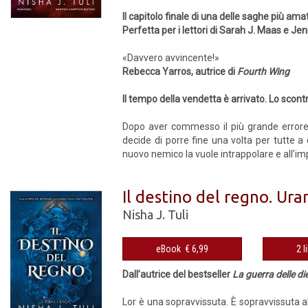
Il capitolo finale di una delle saghe più am
Perfetta per i lettori di Sarah J. Maas e Je
«Davvero avvincente!»
Rebecca Yarros, autrice di
Fourth Wing
Il tempo della vendetta è arrivato. Lo scontro
Dopo aver commesso il più grande errore de
decide di porre fine una volta per tutte a
nuovo nemico la vuole intrappolare e all’imp
Il destino del regno. Ur
Nisha J. Tuli
eBook € 6,99
2 l
Dall’autrice del bestseller
La guerra delle di
Lor è una sopravvissuta. È sopravvissuta all