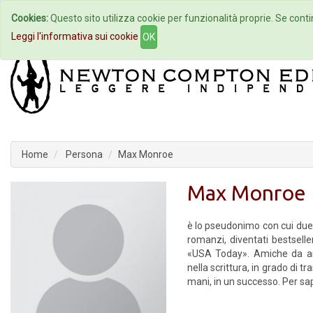
Cookies:
Questo sito utilizza cookie per funzionalità proprie. Se contin
Home
Autori
Eventi
Col
Leggi l'informativa sui cookie
OK
Home
Persona
Max Monroe
Max Monroe
è lo pseudonimo con cui due 
romanzi, diventati bestsell
«USA Today». Amiche da an
nella scrittura, in grado di t
mani, in un successo. Per sap